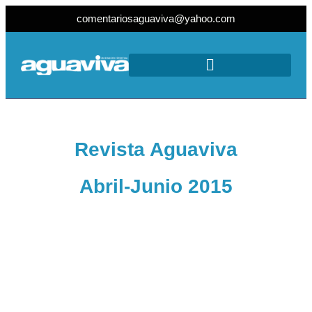
comentariosaguaviva@yahoo.com
Revista Aguaviva
Abril-Junio 2015